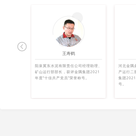
张亚坤
经理助理、
河北金隅鼎鑫水泥有限公司二分公司生
金隅冀东
团2021
产运行二部熟料制备工序长，获评金隅
有限公司
号。
集团2021年度“十佳共产党员”荣誉称
产运管中
号。
年度“十