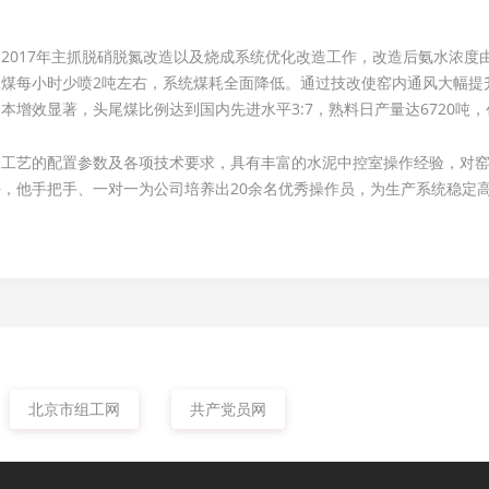
017年主抓脱硝脱氮改造以及烧成系统优化改造工作，改造后氨水浓度由2
煤每小时少喷2吨左右，系统煤耗全面降低。通过技改使窑内通风大幅提
本增效显著，头尾煤比例达到国内先进水平3:7，熟料日产量达6720吨
、工艺的配置参数及各项技术要求，具有丰富的水泥中控室操作经验，对
，他手把手、一对一为公司培养出20余名优秀操作员，为生产系统稳定
北京市组工网
共产党员网