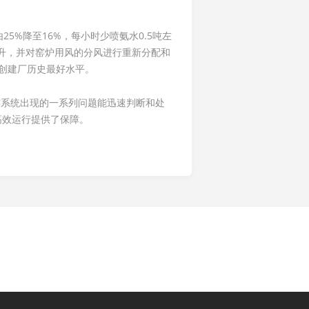
5%降至16%，每小时少喷氨水0.5吨左
升，并对窑炉用风的分风进行重新分配和
，创建厂历史最好水平。
窑系统出现的一系列问题能迅速判断和处
高效运行提供了保障。